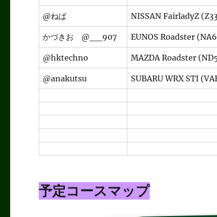
@ねば
NISSAN FairladyZ (Z3
かづきお @__907
EUNOS Roadster (NA6
@hktechno
MAZDA Roadster (ND
@anakutsu
SUBARU WRX STI (VA
予定コースマップ