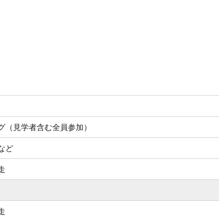
グ（見学者含む全員参加）
など
走
走