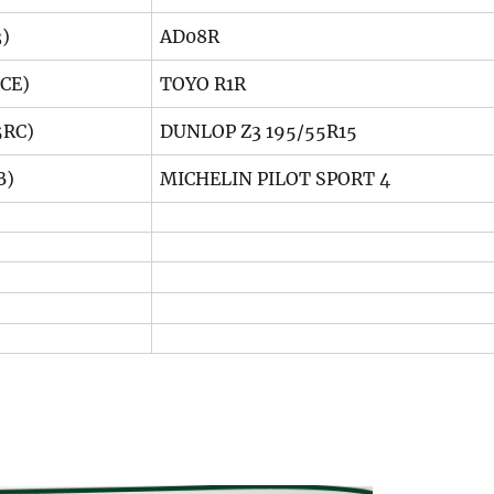
3)
AD08R
CE)
TOYO R1R
5RC)
DUNLOP Z3 195/55R15
B)
MICHELIN PILOT SPORT 4