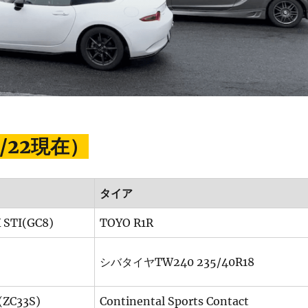
/22現在）
タイア
 STI(GC8)
TOYO R1R
シバタイヤTW240 235/40R18
(ZC33S)
Continental Sports Contact