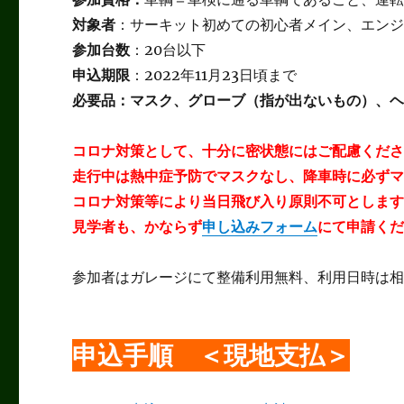
対象者
：サーキット初めての初心者メイン、エン
参加台数
：20台以下
申込期限
：2022年11月23日頃まで
必要品：マスク、グローブ（指が出ないもの）、
コロナ対策として、十分に密状態にはご配慮くだ
走行中は熱中症予防でマスクなし、降車時に必ず
コロナ対策等により当日飛び入り原則不可としま
見学者も、かならず
申し込みフォーム
にて申請く
参加者はガレージにて整備利用無料、利用日時は
申込手順 ＜現地支払＞